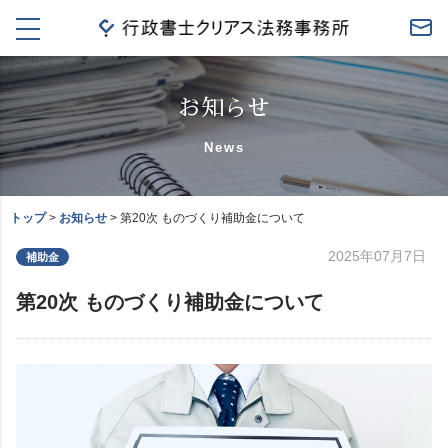
t
o
g
g
l
お知らせ
e
n
News
a
v
i
g
トップ
>
お知らせ
>
第20次 ものづくり補助金について
a
t
2025年07月7日
補助金
i
o
n
第20次 ものづくり補助金について