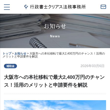
t
o
g
g
l
お知らせ
e
n
News
a
v
i
g
トップ
>
お知らせ
>
大阪市への本社移転で最大2,400万円のチャンス！活用の
a
メリットと申請要件を解説
t
i
2026年03月6日
補助金
o
n
大阪市への本社移転で最大2,400万円のチャン
ス！活用のメリットと申請要件を解説