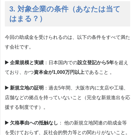
3. 対象企業の条件（あなたは当て
はまる？）
今回の助成金を受けられるのは、以下の条件をすべて満た
す会社です。
▶️ 企業規模と実績
：日本国内での
設立登記から5年
を超え
ており、かつ
資本金が1,000万円以上
であること
。
▶️
新規立地の証明
：過去5年間、大阪市内に支店や工場、
店舗などの拠点を持っていないこと（完全な新規進出を応
援する制度です）。
▶️
欠格事由への抵触なし
：
他の新規立地関連の助成金等
を受けておらず、反社会的勢力等との関わりがないこと。